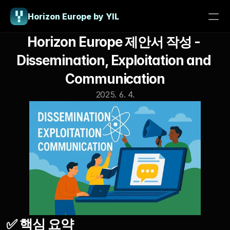
Horizon Europe by YIL
Horizon Europe 제안서 작성 - 
PRODUCT
Dissemination, Exploitation and 
Design
Communication
2025. 6. 4.
Content
Publish
About us
26 HE Consulting Program
Blog
Contact us
Horizon Europe
✅ 핵심 요약