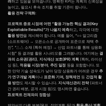
려
하고 있음을 보여줍니다. 명확한 KPI는 계획의 신뢰성을 
높이고, 필요시 후속 조치를 취할 기준이 됩니다..
활용 전략 구체화
:
프로젝트 종료 시점에 어떤 “활용 가능한 핵심 결과(Key 
Exploitable Results)”가 나올지 예측
하고, 각각에 대한 
활용 방안
을 제시해야 합니다. 예를 들어, “○○ 알고리즘 
(소프트웨어) → 오픈소스로 공개하여 표준으로 채택 추
진”, “△△ 소재 (특허 예정) → 산업 파트너를 통해 상용화 
시험” 등 결과별 활용 시나리오를 그려봅니다. 여기에는 
결
과의 소유권(권리)
, 
지식재산 보호(IPR) 계획
 (특허, 라이선
싱 등), 
적용될 시장/분야
, 
추진 일정
 등을 포함합니다. 또
한 만약 기술 성숙도가 낮아 당장 상용화가 어려운 경우 
추
가 연구개발 계획
이나 
표준화 기여, 정책제언
 등 
간접적 활
용 방안
도 제시할 수 있습니다. 
지식재산관리 전략
 (파트너 
간 권리 배분, 공개 시점 등)도 명시하면 좋습니다.
프로젝트 전체와의 정합성
:
제안서의 다른 부분(목표, 작업계획 등)과 
활용·확산 계획